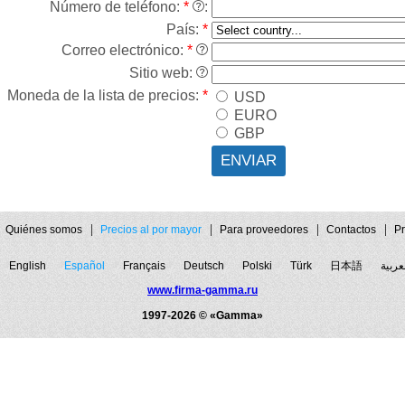
Número de teléfono:
*
:
País:
*
Correo electrónico:
*
Sitio web:
Moneda de la lista de precios:
*
USD
EURO
GBP
Quiénes somos
Precios al por mayor
Para proveedores
Contactos
Pr
English
Español
Français
Deutsch
Polski
Türk
日本語
عربية
www.firma-gamma.ru
1997-2026 © «Gamma»