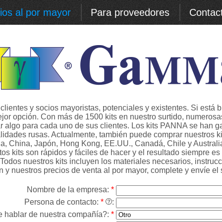
ios al por mayor
Para proveedores
Contac
lientes y socios mayoristas, potenciales y existentes. Si está 
or opción. Con más de 1500 kits en nuestro surtido, numerosas
rar algo para cada uno de sus clientes. Los kits PANNA se han 
idades rusas. Actualmente, también puede comprar nuestros kit
ña, China, Japón, Hong Kong, EE.UU., Canadá, Chile y Australia
s kits son rápidos y fáciles de hacer y el resultado siempre es 
 Todos nuestros kits incluyen los materiales necesarios, instru
y nuestros precios de venta al por mayor, complete y envíe el s
Nombre de la empresa:
*
Persona de contacto:
*
:
 hablar de nuestra compañía?:
*